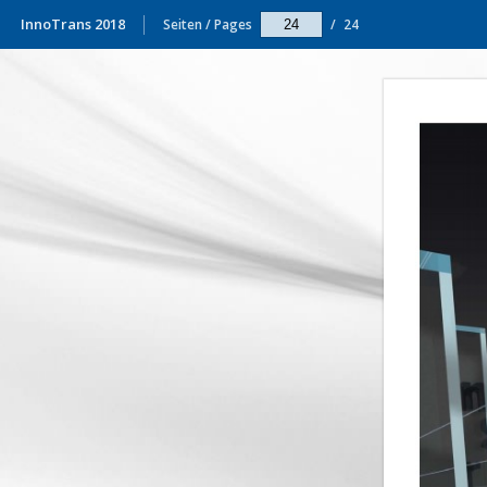
InnoTrans 2018
Seiten / Pages
/
24